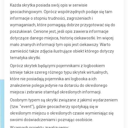
Każda skrytka posiada swój opis w serwisie
geocachingowym. Oprócz współrzędnych podaje się tam
informacje o stopniu trudności, zagrożeniach i
wymaganiach, które pomagają dobrze przygotować się do
poszukiwań. Cenione jest, jeśli opis zawiera informacje
dotyczące danego miejsca, historię ciekawostki. Im więcej
mało znanych informacji tym opis jest ciekawszy. Warto
zamieścić także zdjęcia ilustrujące obiekt którego dotyczy
tematyka skrytki.
Oprócz skrytek będącymi pojemnikami z logbookiem
istnieje także szereg różnego typu skrytek wirtualnych,
które nie posiadają pojemnika ani logbooka a ich
znalezienie polega jedynie na dotarciu do określonego
miejsca i zebranie stamtąd określonych informacji.
Osobnym typem są skrytki związane z jakimś wydarzeniem
(tzw. "event"), gdzie geocacherzy spotykają się w
określonym miejscu o określonych czasie wymieniając się
swoimi doświadczeniami i poznając osobiście.
W ramach projektu zrealizujemy: