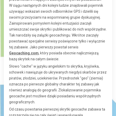
W ciągu następnych dni kolejni ludzie znajdowali pojemnik
używając wskazań swoich odbiorników GPS i dzielili się
swoimi przeżyciami na wspomnianej grupie dyskusyjnej.
Zainspirowani pomysłem kolejni entuzjaści zaczęli
umieszczać swoje skrytki i publikować do nich współrzędne.
Tak narodziły się zalążki geocachingu. Wkrótce zaczęły
powstawać specjalne serwisy poświęcone tylko i wyłącznie
tej zabawie. Jako pierwszy powstał serwis
Geocaching.com
, który posiada obecnie najliczniejszą
bazę skrytek na całym świecie.
Słowo "cache" w języku angielskim to skrytka, kryjówka,
schowek i nawiązuje do ukrywanych niegdyś skarbów przez
piratów, złodziei, uciekinierów. Przedrostek "geo" (ziemia)
oznacza po pierwsze globalny charakter tej zabawy jak
również analogię do geografii. Zlokalizowanie pojemnika
geocache jest możliwe dzięki posiadaniu współrzędnych
geograficznych.
Od czasu powstania pierwszej skrytki geocache zabawa ta
rozszerzyła się na cały świat i wyewoluowała.