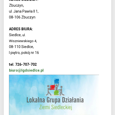
Zbuczyn,
ul. Jana Pawła II 1,
08-106 Zbuczyn
ADRES BIURA:
Siedlce,
ul.
Wiszniewskiego 4,
08-110 Siedlce,
I piętro, pokój nr 16
tel. 726-707-702
biuro@lgdsiedlce.pl