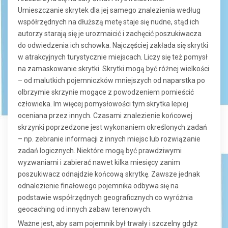
Umieszczanie skrytek dla jej samego znalezienia według
współrzędnych na dłuższą metę staje się nudne, stąd ich
autorzy starają się je urozmaicić i zachęcić poszukiwacza
do odwiedzenia ich schowka. Najczęściej zakłada się skrytki
w atrakcyjnych turystycznie miejscach. Liczy się też pomysł
na zamaskowanie skrytki. Skrytki mogą być różnej wielkości
– od malutkich pojemniczków mniejszych od naparstka po
olbrzymie skrzynie mogące z powodzeniem pomieścić
człowieka. Im więcej pomysłowości tym skrytka lepiej
oceniana przez innych. Czasami znalezienie końcowej
skrzynki poprzedzone jest wykonaniem określonych zadań
– np. zebranie informacji z innych miejsc lub rozwiązanie
zadań logicznych. Niektóre mogą być prawdziwymi
wyzwaniami i zabierać nawet kilka miesięcy zanim
poszukiwacz odnajdzie końcową skrytkę. Zawsze jednak
odnalezienie finałowego pojemnika odbywa się na
podstawie współrzędnych geograficznych co wyróżnia
geocaching od innych zabaw terenowych.
Ważne jest, aby sam pojemnik był trwały i szczelny gdyż