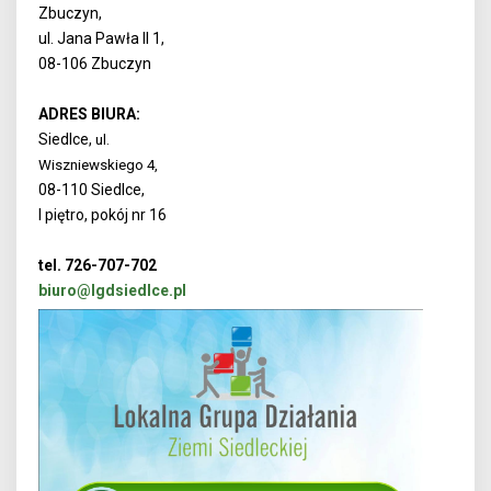
Zbuczyn,
ul. Jana Pawła II 1,
08-106 Zbuczyn
ADRES BIURA:
Siedlce,
ul.
Wiszniewskiego 4,
08-110 Siedlce,
I piętro, pokój nr 16
tel. 726-707-702
biuro@lgdsiedlce.pl