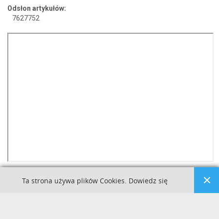
Odsłon artykułów:
7627752
Ta strona używa plików Cookies. Dowiedz się
więcej o celu ich używania i możliwości zmiany
Kuźnia Dostępnych Stron