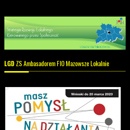
LGD
ZS Ambasadorem FIO Mazowsze Lokalnie