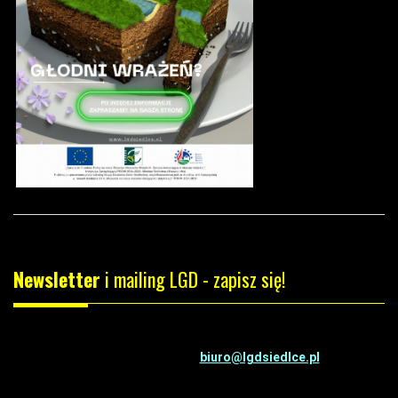
Newsletter
i mailing LGD - zapisz się!
Chcesz otrzymywać darmowy newsletter LGD i/lub mailing,
wyślij mail na adres:
biuro@lgdsiedlce.pl