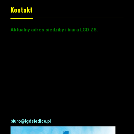
Kontakt
Aktualny adres siedziby i biura LGD ZS:
ADRES SIEDZIBY:
Zbuczyn,
ul. Jana Pawła II 1,
08-106 Zbuczyn
ADRES BIURA:
Siedlce,
ul.
Wiszniewskiego 4,
08-110 Siedlce,
I piętro, pokój nr 16
tel. 726-707-702
biuro@lgdsiedlce.pl