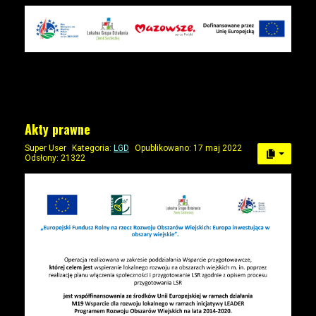
Akty prawne
Super User
Kategoria:
LGD
Opublikowano: 17 maj 2022
Odsłony: 21322