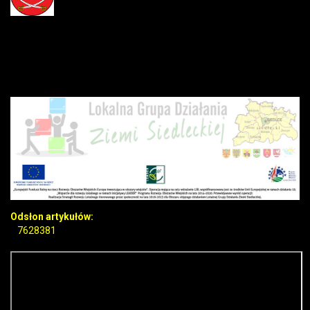
Odsłon artykułów:
7628381