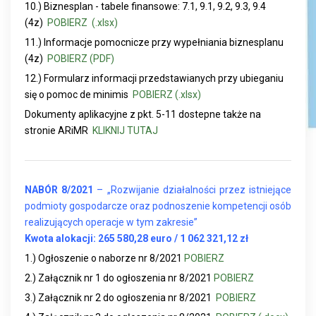
10.) Biznesplan - tabele finansowe: 7.1, 9.1, 9.2, 9.3, 9.4
(4z)
POBIERZ (.xlsx)
11.) Informacje pomocnicze przy wypełniania biznesplanu
(4z)
POBIERZ (PDF)
12.) Formularz informacji przedstawianych przy ubieganiu
się o pomoc de minimis
POBIERZ (.xlsx)
Dokumenty aplikacyjne z pkt. 5-11 dostepne także na
stronie ARiMR
KLIKNIJ TUTAJ
NABÓR 8/2021
– „Rozwijanie działalności przez istniejące
podmioty gospodarcze oraz podnoszenie kompetencji osób
realizujących operacje w tym zakresie”
K
wota alokacji: 265 580,28 euro / 1 062 321,12 zł
1.) Ogłoszenie o naborze nr 8/2021
POBIERZ
2.) Załącznik nr 1 do ogłoszenia nr 8/2021
POBIERZ
3.) Załącznik nr 2 do ogłoszenia nr 8/2021
POBIERZ