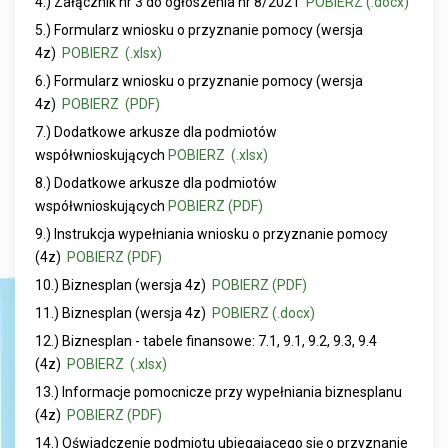
4.) Załącznik nr 3 do ogłoszenia nr 8/2021
POBIERZ (.docx)
5.) Formularz wniosku o przyznanie pomocy (wersja
4z)
POBIERZ (.xlsx)
6.) Formularz wniosku o przyznanie pomocy (wersja
4z)
POBIERZ (PDF)
7.) Dodatkowe arkusze dla podmiotów
współwnioskujących
POBIERZ (.xlsx)
8.) Dodatkowe arkusze dla podmiotów
współwnioskujących
POBIERZ (PDF)
9.) Instrukcja wypełniania wniosku o przyznanie pomocy
(4z)
POBIERZ (PDF)
10.) Biznesplan (wersja 4z)
POBIERZ (PDF)
11.) Biznesplan (wersja 4z)
POBIERZ (.docx)
12.) Biznesplan - tabele finansowe: 7.1, 9.1, 9.2, 9.3, 9.4
(4z)
POBIERZ (.xlsx)
13.) Informacje pomocnicze przy wypełniania biznesplanu
(4z)
POBIERZ (PDF)
14.) Oświadczenie podmiotu ubiegającego się o przyznanie