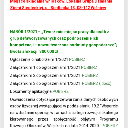
Miejsce składania wniosków:
Lokalna Grupa Działania
Ziemi Siedleckiej, ul. Siedlecka 13, 08-112 Wiśniew
NABÓR 1/2021 – „Tworzenie miejsc pracy dla osób z
grup defaworyzowanych oraz podnoszenie ich
kompetencji – nowoutworzone podmioty gospodarcze”;
kwota alokacji: 300 000 zł
Ogłoszenie o naborze nr 1/2021
POBIERZ
Załącznik nr 1 do ogłoszenia nr 1/2021
POBIERZ
Załącznik nr 2 do ogłoszenia nr 1/2021
POBIERZ
Załącznik nr 3 do ogłoszenia nr 1/2021
POBIERZ (.docx)
Dokumenty aplikacyjne
POBIERZ
Oświadczenia dotyczące przetwarzania danych osobowych
osoby fizycznej występującej w poddziałaniu 19.2 "Wsparcie
na wdrażanie operacji w ramach strategii rozwoju lokalnego
kierowanego przez społęczność objętym Programu
Rozwoju Obszarów Wiejskich na lata 2014-2020
POBIERZ