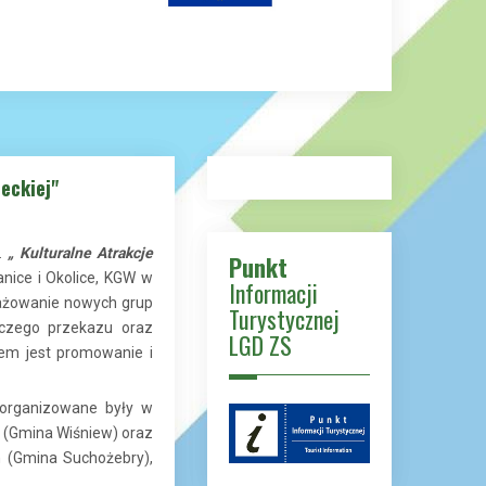
eckiej"
n.
„ Kulturalne Atrakcje
Punkt
nice i Okolice, KGW w
Informacji
gażowanie nowych grup
Turystycznej
rczego przekazu oraz
LGD ZS
em jest promowanie i
 organizowane były w
i (Gmina Wiśniew) oraz
h (Gmina Suchożebry),