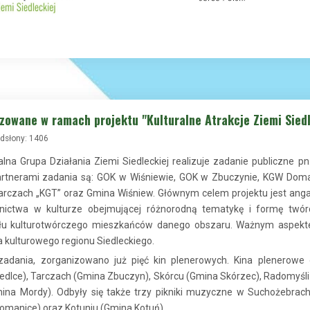
zowane w ramach projektu "Kulturalne Atrakcje Ziemi Siedl
dsłony: 1406
lna Grupa Działania Ziemi Siedleckiej realizuje zadanie publiczne p
artnerami zadania są: GOK w Wiśniewie, GOK w Zbuczynie, KGW Doma
arczach „KGT” oraz Gmina Wiśniew. Głównym celem projektu jest an
nictwa w kulturze obejmującej różnorodną tematykę i formę twó
ału kulturotwórczego mieszkańców danego obszaru. Ważnym aspekt
a kulturowego regionu Siedleckiego.
 zadania, zorganizowano już pięć kin plenerowych. Kina plenerowe
edlce), Tarczach (Gmina Zbuczyn), Skórcu (Gmina Skórzec), Radomyśl
ina Mordy). Odbyły się także trzy pikniki muzyczne w Suchożebrac
manice) oraz Kotuniu (Gmina Kotuń).