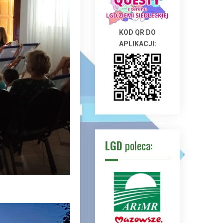
KOD QR DO
APLIKACJI:
LGD
poleca: