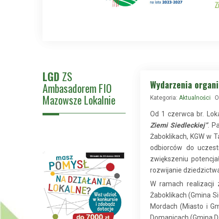
LGD
ZS
Wydarzenia organi
Ambasadorem FIO
Mazowsze Lokalnie
Kategoria:
Aktualności
O
Od 1 czerwca br. Loka
Ziemi Siedleckiej”
. P
Żaboklikach, KGW w T
odbiorców do uczest
zwiększeniu potencj
rozwijanie dziedzictw
W ramach realizacji
Żaboklikach (Gmina Si
Mordach (Miasto i Gm
Domanicach (Gmina Do