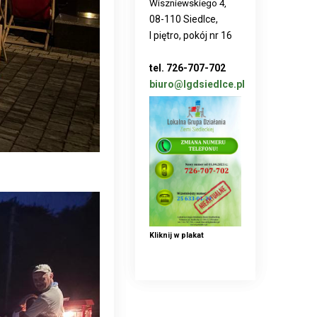
Wiszniewskiego 4,
08-110 Siedlce,
I piętro, pokój nr 16
tel. 726-707-702
biuro@lgdsiedlce.pl
Kliknij w plakat