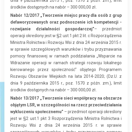
dnia 9 października 2015 r., poz. 1570 z późn. zm.), limit
środków dostępnych na nabór – 300 000,00 zł
.
Nabór 12/2017 „Tworzenie miejsc pracy dla osób z grup
defaworyzowanych oraz podnoszenie ich kompetencji -
rozwijanie działalności gospodarczej”
– przedmiot
operacji określony jest w §2 ust.1 pkt 2 lit. c Rozporządzenia
Ministra Rolnictwa i Rozwoju Wsi z dnia 24 września 2015 r.
w sprawie szczegółowych warunków i trybu przyznawania
pomocy finansowej w ramach poddziałania „Wsparcie na
Wdrażanie operacji w ramach strategii rozwoju lokalnego
kierowanego przez społeczność” objętego Programem
Rozwoju Obszarów Wiejskich na lata 2014-2020; (Dz.U. z
dnia 9 października 2015 r., poz. 1570 z późn. zm.), limit
środków dostępnych na nabór – 300 000,00 zł
.
Nabór 13/2017 „Tworzenie sieci współpracy na obszarze
objętym LSR, w szczególności na rzecz przeciwdziałania
wykluczeniu społecznemu”
– przedmiot operacji określony
jest w §2 ust.1 pkt 3 Rozporządzenia Ministra Rolnictwa i
Rozwoju Wsi z dnia 24 września 2015 r. w sprawie