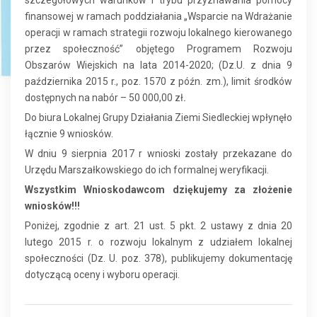
szczegółowych warunków i trybu przyznawania pomocy
finansowej w ramach poddziałania „Wsparcie na Wdrażanie
operacji w ramach strategii rozwoju lokalnego kierowanego
przez społeczność” objętego Programem Rozwoju
Obszarów Wiejskich na lata 2014-2020; (Dz.U. z dnia 9
października 2015 r., poz. 1570 z późn. zm.), limit środków
dostępnych na nabór – 50 000,00 zł
.
Do biura Lokalnej Grupy Działania Ziemi Siedleckiej wpłynęło
łącznie 9 wniosków.
W dniu 9 sierpnia 2017 r wnioski zostały przekazane do
Urzędu Marszałkowskiego do ich formalnej weryfikacji.
Wszystkim Wnioskodawcom dziękujemy za złożenie
wniosków!!!
Poniżej, zgodnie z art. 21 ust. 5 pkt. 2 ustawy z dnia 20
lutego 2015 r. o rozwoju lokalnym z udziałem lokalnej
społeczności (Dz. U. poz. 378), publikujemy dokumentację
dotyczącą oceny i wyboru operacji.