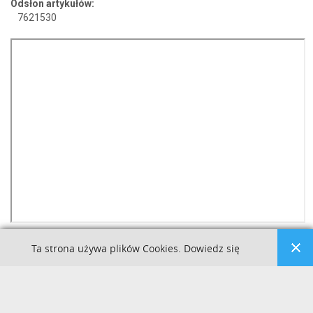
Odsłon artykułów:
7621530
Ta strona używa plików Cookies. Dowiedz się
więcej o celu ich używania i możliwości zmiany
Kuźnia Dostępnych Stron