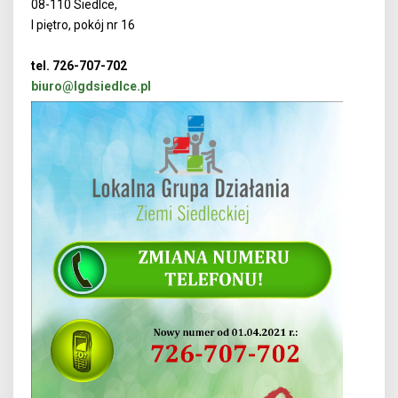
08-110 Siedlce,
I piętro, pokój nr 16
tel. 726-707-702
biuro@lgdsiedlce.pl