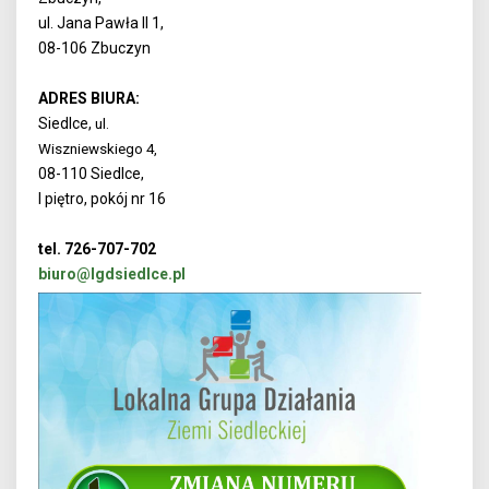
ul. Jana Pawła II 1,
08-106 Zbuczyn
ADRES BIURA:
Siedlce,
ul.
Wiszniewskiego 4,
08-110 Siedlce,
I piętro, pokój nr 16
tel. 726-707-702
biuro@lgdsiedlce.pl