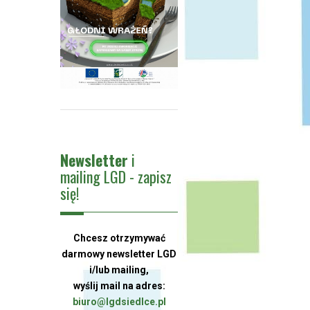
Newsletter
i
mailing LGD - zapisz
się!
Chcesz otrzymywać
darmowy newsletter LGD
i/lub mailing,
wyślij mail na adres:
biuro@lgdsiedlce.pl