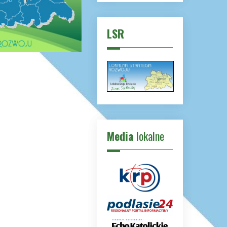
LSR
Media
lokalne