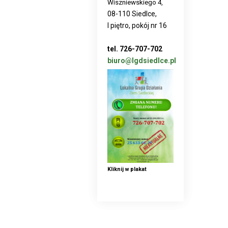
Wiszniewskiego 4,
08-110 Siedlce,
I piętro, pokój nr 16
tel. 726-707-702
biuro@lgdsiedlce.pl
Kliknij w plakat