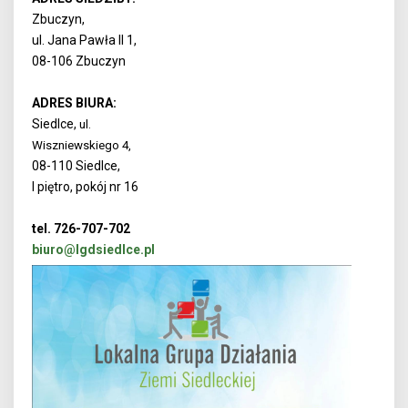
Zbuczyn,
ul. Jana Pawła II 1,
08-106 Zbuczyn
ADRES BIURA:
Siedlce,
ul.
Wiszniewskiego 4,
08-110 Siedlce,
I piętro, pokój nr 16
tel. 726-707-702
biuro@lgdsiedlce.pl