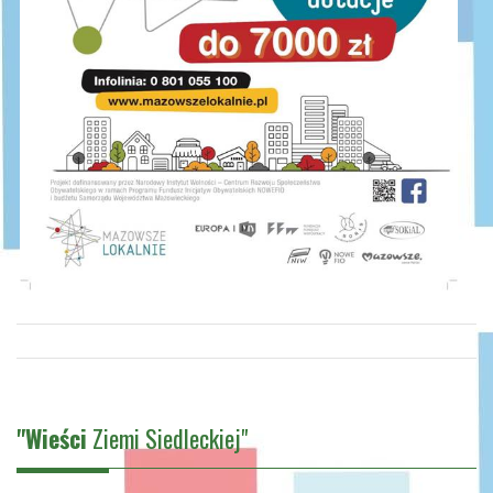
"Wieści
Ziemi Siedleckiej"