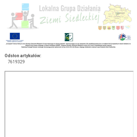
Odsłon artykułów:
7619329